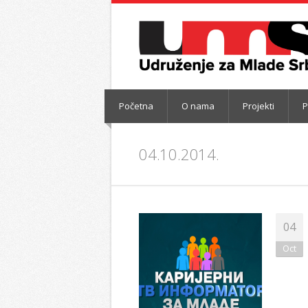
Početna
O nama
Projekti
P
04.10.2014.
04
Oct