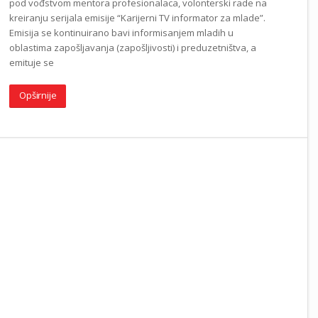
pod vođstvom mentora profesionalaca, volonterski rade na
kreiranju serijala emisije “Karijerni TV informator za mlade”.
Emisija se kontinuirano bavi informisanjem mladih u
oblastima zapošljavanja (zapošlјivosti) i preduzetništva, a
emituje se
Opširnije