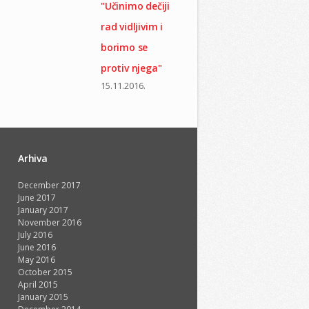
"Učinimo dečiji
rad vidlјivim i
borimo se
protiv njega"
15.11.2016.
Arhiva
December 2017
June 2017
January 2017
November 2016
July 2016
June 2016
May 2016
October 2015
April 2015
January 2015