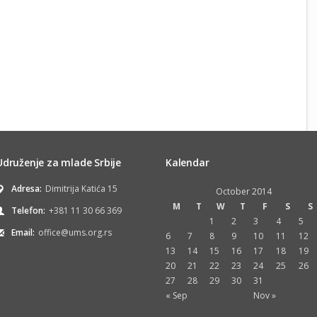
Udruženje za mlade Srbije
Kalendar
Adresa:
Dimitrija Katića 15
October 2014
M
T
W
T
F
S
S
Telefon:
+381 11 30 66 369
1
2
3
4
5
Email:
office@ums.org.rs
6
7
8
9
10
11
12
13
14
15
16
17
18
19
20
21
22
23
24
25
26
27
28
29
30
31
« Sep
Nov »