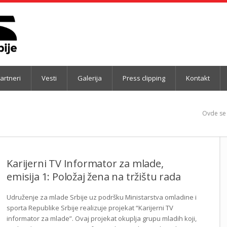
artneri
Vesti
Galerija
Press clipping
Kontakt
Ovde se 
Karijerni TV Informator za mlade,
emisija 1: Položaj žena na tržištu rada
Udruženje za mlade Srbije uz podršku Ministarstva omladine i
sporta Republike Srbije realizuje projekat “Karijerni TV
informator za mlade”. Ovaj projekat okuplja grupu mladih koji,