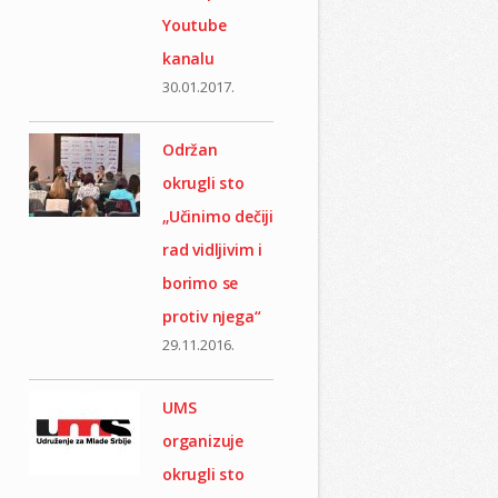
Youtube
kanalu
30.01.2017.
Održan
okrugli sto
„Učinimo dečiji
rad vidljivim i
borimo se
protiv nјega“
29.11.2016.
UMS
organizuje
okrugli sto