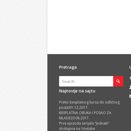
Pretraga
Najnovije na sajtu
Preko besplatnog kursa do odličnog
posla!
01.12.2017.
BESPLATNA OBUKA I POSAO ZA
MLADE
20.06.2017.
Prva epizoda serijala “Jednaki”
dostupna na Youtube