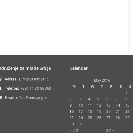
Udruženje za mlade Srbije
Kalendar
Adresa:
Dimitrija Katića 15
May 2016
M
T
W
T
F
S
S
Telefon:
+381 11 30 66 369
1
Email:
office@ums.org.rs
2
3
4
5
6
7
8
9
10
11
12
13
14
15
16
17
18
19
20
21
22
23
24
25
26
27
28
29
30
31
« Oct
Jun »