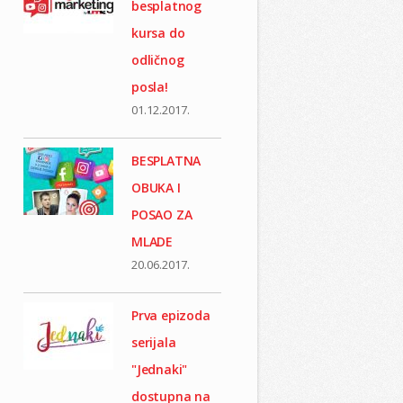
besplatnog
kursa do
odličnog
posla!
01.12.2017.
BESPLATNA
OBUKA I
POSAO ZA
MLADE
20.06.2017.
Prva epizoda
serijala
"Jednaki"
dostupna na