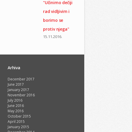
"Učinimo dečiji
rad vidlјivim i
borimo se
protiv njega"
15.11.2016.
Arhiva
December 2017
June 2017
January 2017
November 2016
July 2016
June 2016
May 2016
October 2015
April 2015
January 2015