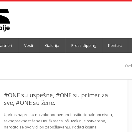
artneri
Vesti
Galerija
Press clipping
Kontakt
Ovde
#ONE su uspešne, #ONE su primer za
sve, #ONE su žene.
Uprkos napretku na zakonodavnom i institucionalnom nivou,
ravnopravnost žena i muškaraca još uvek nije ostvarena,
naročito se ovo vidi pri zapošlјavanju. Podaci kojima