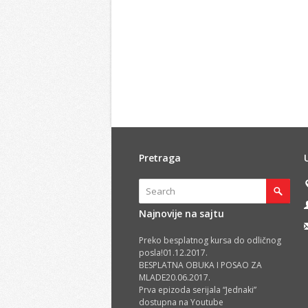
Pretraga
Najnovije na sajtu
Preko besplatnog kursa do odličnog
posla!
01.12.2017.
BESPLATNA OBUKA I POSAO ZA
MLADE
20.06.2017.
Prva epizoda serijala “Jednaki”
dostupna na Youtube