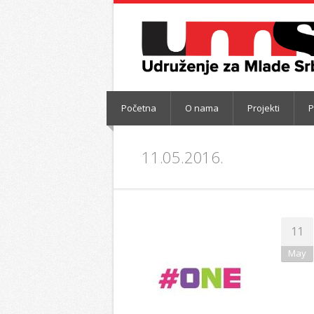
Početna
O nama
Projekti
P
11.05.2016.
11
May