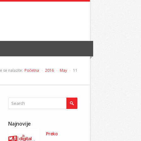
 se nalazite:
Početna
2016
May
11
Najnovije
Preko