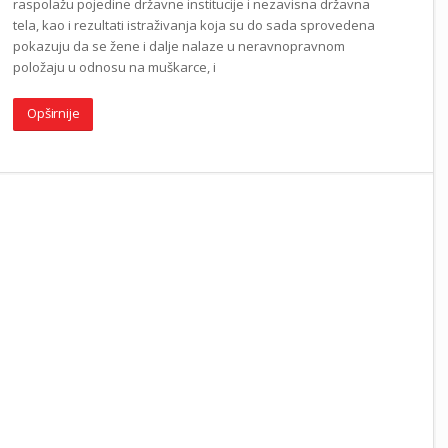
raspolažu pojedine državne institucije i nezavisna državna
tela, kao i rezultati istraživanja koja su do sada sprovedena
pokazuju da se žene i dalјe nalaze u neravnopravnom
položaju u odnosu na muškarce, i
Opširnije