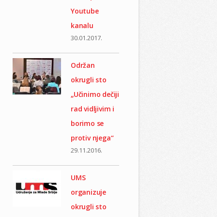
Youtube
kanalu
30.01.2017.
Održan
okrugli sto
„Učinimo dečiji
rad vidljivim i
borimo se
protiv nјega“
29.11.2016.
UMS
organizuje
okrugli sto