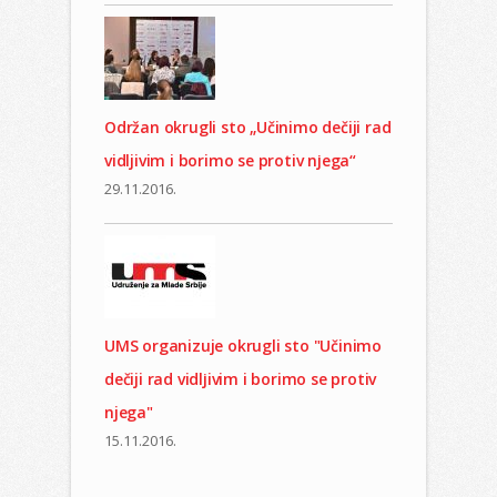
Održan okrugli sto „Učinimo dečiji rad
vidljivim i borimo se protiv nјega“
29.11.2016.
UMS organizuje okrugli sto "Učinimo
dečiji rad vidlјivim i borimo se protiv
njega"
15.11.2016.