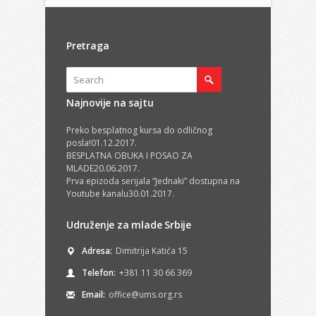
Pretraga
Najnovije na sajtu
Preko besplatnog kursa do odličnog
posla!
01.12.2017.
BESPLATNA OBUKA I POSAO ZA
MLADE
20.06.2017.
Prva epizoda serijala “Jednaki” dostupna na
Youtube kanalu
30.01.2017.
Udruženje za mlade Srbije
Adresa:
Dimitrija Katića 15
Telefon:
+381 11 30 66 369
Email:
office@ums.org.rs