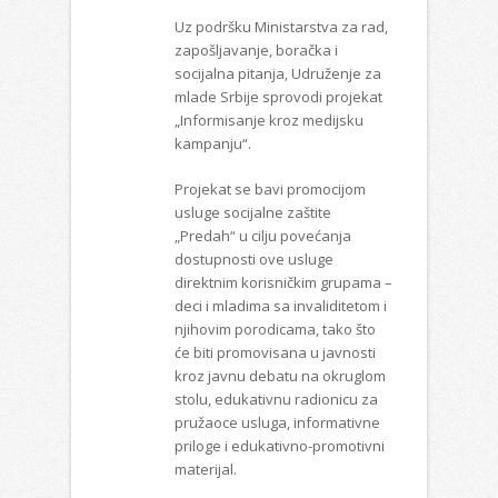
Uz podršku Ministarstva za rad,
zapošlјavanje, boračka i
socijalna pitanja, Udruženje za
mlade Srbije sprovodi projekat
„Informisanje kroz medijsku
kampanju“.
Projekat se bavi promocijom
usluge socijalne zaštite
„Predah“ u cilјu povećanja
dostupnosti ove usluge
direktnim korisničkim grupama –
deci i mladima sa invaliditetom i
njihovim porodicama, tako što
će biti promovisana u javnosti
kroz javnu debatu na okruglom
stolu, edukativnu radionicu za
pružaoce usluga, informativne
priloge i edukativno-promotivni
materijal.