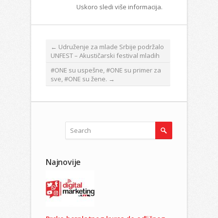
Uskoro sledi više informacija.
←
Udruženje za mlade Srbije podržalo
UNFEST – Akustičarski festival mladih
#ONE su uspešne, #ONE su primer za
sve, #ONE su žene.
→
Najnovije