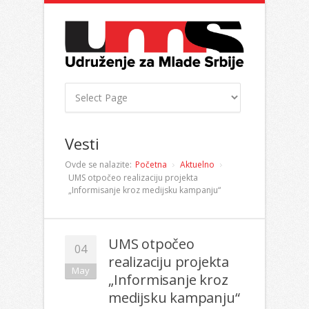
Vesti
Ovde se nalazite:
Početna
Aktuelno
UMS otpočeo realizaciju projekta
„Informisanje kroz medijsku kampanju“
UMS otpočeo
04
realizaciju projekta
May
„Informisanje kroz
medijsku kampanju“